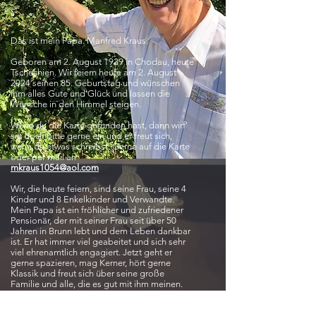
Das ist mein Papa. Manfred Kraus.
Geboren am 2. August 1939 in Chodau, heute
Tschechien. Wir feiern heute am 2. August
2024 seinen 85. Geburtstag und wünschen
ihm alles Gute und Glück und lassen die
Wünsche in den Himmel steigen.
Wenn du die Karte gefunden hast, dann wirf'
sie doch bitte gerne ein und er freut sich,
wenn du etwas schreibst. Gerne auf die Karte
oder per mail an
mkraus1054@aol.com
Wir, die heute feiern, sind seine Frau, seine 4
Kinder und 8 Enkelkinder und Verwandte.
Mein Papa ist ein fröhlicher und zufriedener
Pensionär, der mit seiner Frau seit über 50
Jahren in Brunn lebt und dem Leben dankbar
ist. Er hat immer viel geabeitet und sich sehr
viel ehrenamtlich engagiert. Jetzt geht er
gerne spazieren, mag Kerner, hört gerne
Klassik und freut sich über seine große
Familie und alle, die es gut mit ihm meinen.
​Dir, liebe:r Finder:in, Danke für dein Interesse
und alles Gute und Liebe für dich.​