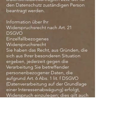
den Datenschutz zuständigen Person
beantragt werden.
Information über Ihr
Widerspruchsrecht nach Art. 21
DSGVO
Einzelfallbezogenes
Widerspruchsrecht
Sie haben das Recht, aus Gründen, die
sich aus Ihrer besonderen Situation
ergeben, jederzeit gegen die
Verarbeitung Sie betreffender
personenbezogener Daten, die
aufgrund Art. 6 Abs. 1 lit. f DSGVO
(Datenverarbeitung auf der Grundlage
einer Interessenabwägung) erfolgt,
Widerspruch einzulegen; dies gilt auch
für ein auf diese Bestimmung
gestütztes Profiling im Sinne von Art. 4
Nr. 4 DSGVO.
Legen Sie Widerspruch ein, werden wir
Ihre personenbezogenen Daten nicht
mehr verarbeiten, es sei denn, wir